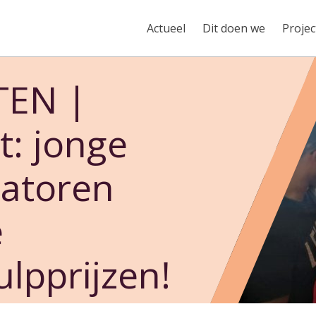
Actueel
Dit doen we
Projec
TEN |
t: jonge
satoren
e
lpprijzen!