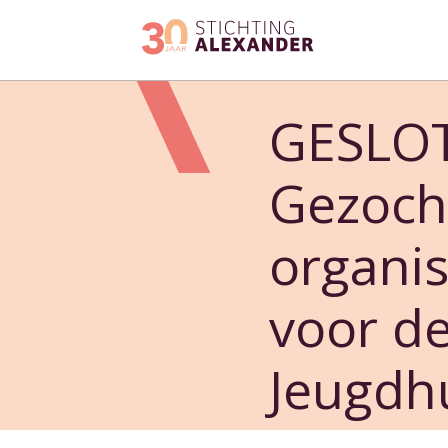
Skip
to
GESLO
content
Gezoch
organi
voor d
Jeugdhu