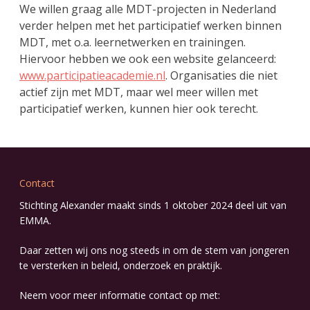
We willen graag alle MDT-projecten in Nederland
verder helpen met het participatief werken binnen
MDT, met o.a. leernetwerken en trainingen.
Hiervoor hebben we ook een website gelanceerd:
www.participatieacademie.nl
. Organisaties die niet
actief zijn met MDT, maar wel meer willen met
participatief werken, kunnen hier ook terecht.
Contact
Stichting Alexander maakt sinds 1 oktober 2024 deel uit van
EMMA
.
Daar zetten wij ons nog steeds in om de stem van jongeren
te versterken in beleid, onderzoek en praktijk.
Neem voor meer informatie contact op met: