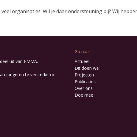
r veel organisaties. Wil je daar ondersteuning bij? Wij hebb
Ga naar
deel uit van
EMMA
.
Actueel
Dit doen we
an jongeren te versterken in
Projecten
Publicaties
Over ons
Doe mee