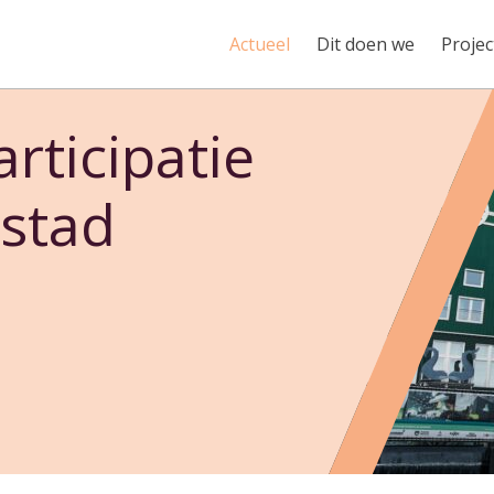
Actueel
Dit doen we
Projec
articipatie
nstad