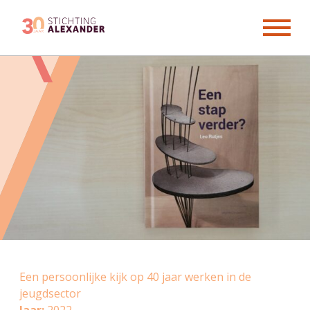
Skip
to
content
Een persoonlijke kijk op 40 jaar werken in de
jeugdsector