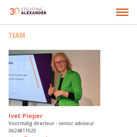
Skip
TEAM
to
content
Ivet Pieper
Voormalig directeur - senior adviseur
0624811620