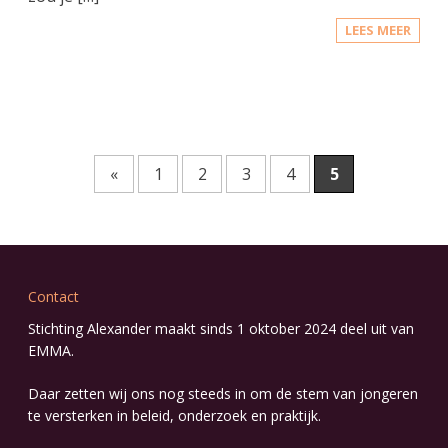
LEES MEER
«
1
2
3
4
5
Contact
Stichting Alexander maakt sinds 1 oktober 2024 deel uit van
EMMA
.
Daar zetten wij ons nog steeds in om de stem van jongeren
te versterken in beleid, onderzoek en praktijk.