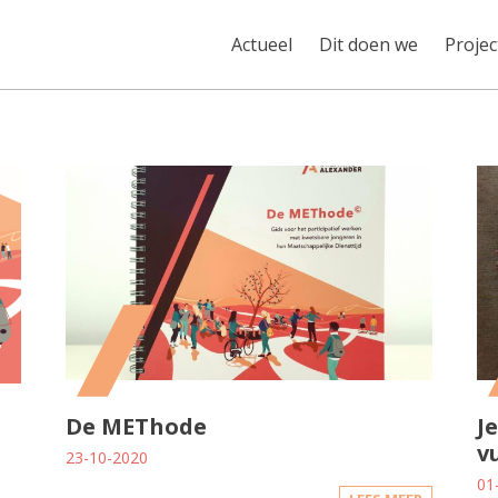
Actueel
Dit doen we
Projec
De METhode
J
v
23-10-2020
01