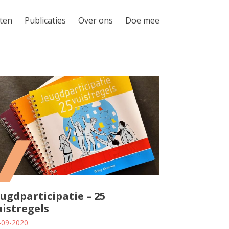
ten
Publicaties
Over ons
Doe mee
eugdparticipatie – 25
uistregels
-09-2020