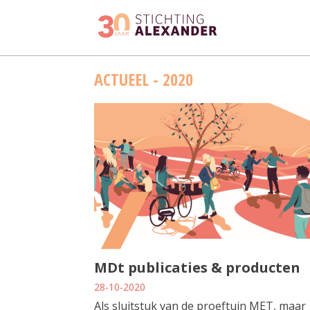
Skip
ACTUEEL - 2020
to
content
MDt publicaties & producten
28-10-2020
Als sluitstuk van de proeftuin MET, maar