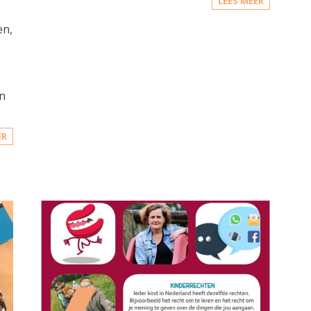
LEES MEER
en,
en
ER