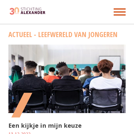
Skip
ACTUEEL - LEEFWERELD VAN JONGEREN
to
content
Een kijkje in mijn keuze
13-12-2022