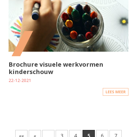
Brochure visuele werkvormen
kinderschouw
22-12-2021
LEES MEER
««
«
...
3
4
5
6
7